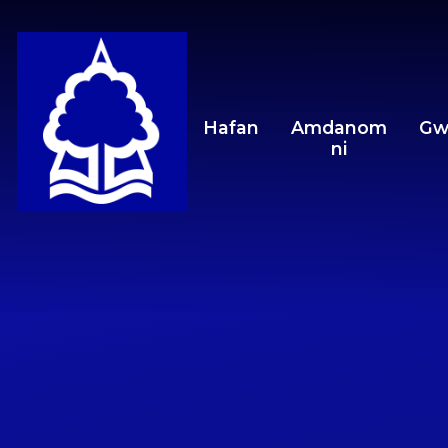
Skip to content ↓
Hafan
Amdanom
Gw
ni