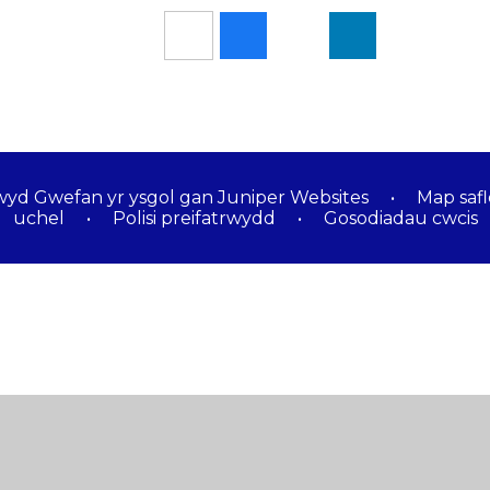
wyd Gwefan yr ysgol gan
Juniper Websites
•
Map safl
uchel
•
Polisi preifatrwydd
•
Gosodiadau cwcis
ick here for more information