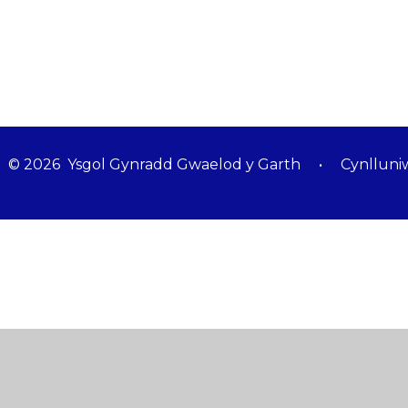
© 2026 Ysgol Gynradd Gwaelod y Garth
•
Cynlluni
Cookie Policy
This site uses cookies to store information on your computer.
Cl
Accept All
Manage Cookies
Deny All Cookies