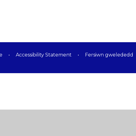
e
•
Accessibility Statement
•
Fersiwn gwelededd