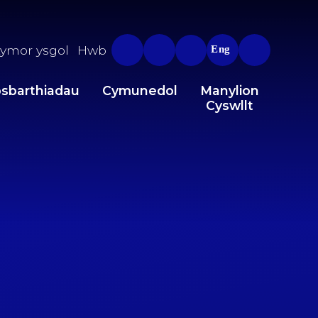
ymor ysgol
Hwb
Eng
sbarthiadau
Cymunedol
Manylion
Cyswllt