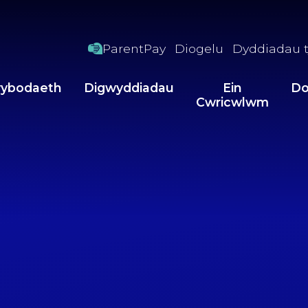
ParentPay
Diogelu
Dyddiadau t
ybodaeth
Digwyddiadau
Ein
Do
Cwricwlwm