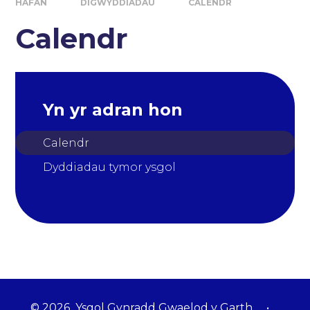
HAFAN
DIGWYDDIADAU
CALENDR
Calendr
Yn yr adran hon
Calendr
Dyddiadau tymor ysgol
© 2026 Ysgol Gynradd Gwaelod y Garth
•