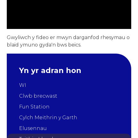
Gwyliwch y fideo er mwyn darganfod rhesymau o
blaid ymuno gyda'n bws beics.
Yn yr adran hon
WI
Clwb brecwast
Fun Station
Cylch Meithrin y Garth
Elusennau