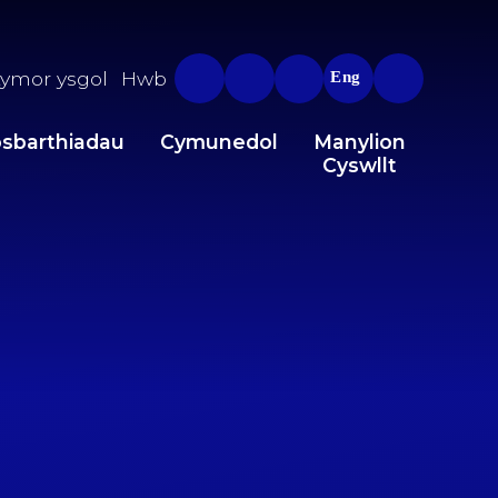
ymor ysgol
Hwb
Eng
sbarthiadau
Cymunedol
Manylion
Cyswllt