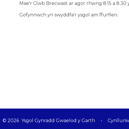
Mae'r Clwb Brecwast ar agor rhwng 8.15 a 8.30 
Gofynnwch yn swyddfa'r ysgol am ffurflen.
© 2026 Ysgol Gynradd Gwaelod y Garth
•
Cynlluni