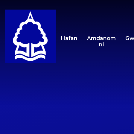
Skip to content ↓
Hafan
Amdanom
Gw
ni