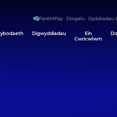
ParentPay
Diogelu
Dyddiadau t
ybodaeth
Digwyddiadau
Ein
Do
Cwricwlwm