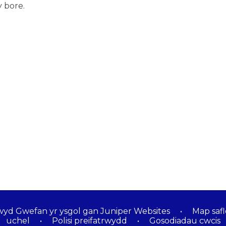
y bore.
wyd Gwefan yr ysgol gan
Juniper Websites
•
Map safl
uchel
•
Polisi preifatrwydd
•
Gosodiadau cwcis