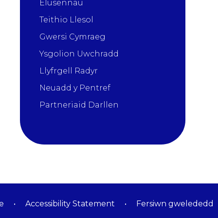
Elusennau
Teithio Llesol
Gwersi Cymraeg
Ysgolion Uwchradd
Llyfrgell Radyr
Neuadd y Pentref
Partneriaid Darllen
e
•
Accessibility Statement
•
Fersiwn gwelededd