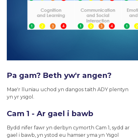
Pa gam? Beth yw'r angen?
Mae'r lluniau uchod yn dangos taith ADY plentyn
yn yr ysgol.
Cam 1 - Ar gael i bawb
Bydd nifer fawr yn derbyn cymorth Cam 1, sydd ar
gael i bawb, yn ystod eu hamser yma yn Ysgol