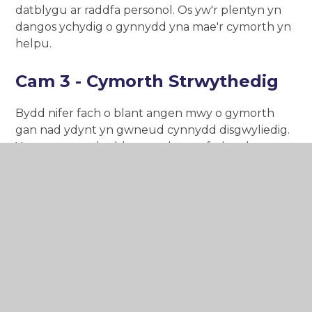
datblygu ar raddfa personol. Os yw'r plentyn yn
dangos ychydig o gynnydd yna mae'r cymorth yn
helpu.
Cam 3 - Cymorth Strwythedig
Bydd nifer fach o blant angen mwy o gymorth
gan nad ydynt yn gwneud cynnydd disgwyliedig.
Yn y cam yma, bydd yr ysgol yn trafod gyda
rhiant/gofalwr am y posibiliad o asesiadau gan
dimoedd arbenigol. Byddwch yn cwrdd yn fwy
aml gyda'r athro dosbarth ac yn aml gyda'r CADY.
Bydd CADY'r ysgol yn trafod y plentyn yn ddienw
mewn cyfarfod blaenoriaethu. Bydd yr
arbenigwyr yn cynnig cymorth i'r ysgol ac yn
cynghori os oes angen asesiad. Bydd y CADY
wedyn yn paratoi ffurflen gais a bydd angen
mewnbwn a llofnod y rhiant ar gyfer hyn. Ar ôl yr