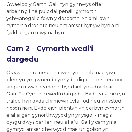
Gwaelod y Garth. Gall hyn gynnwys offer
arbennig i helpu ddal pensil i gymorth
ychwanegol o fewn y dosbarth. Yn aml iawn
cymorth dros dro neu am amser byr yw hyn a ni
fydd angen mwy na hyn.
Cam 2 - Cymorth wedi'i
dargedu
Os yw'r athro neu athrawes yn teimlo nad yw'r
plentyn yn gwneud cynnydd digonol neu eu bod
angen mwy o gymorth byddant yn edrych ar
Gam 2 - Cymorth wedi'i dargedu. Bydd yr athro yn
trafod hyn gyda chi mewn cyfarfod neu yn ystod
noson rieni. Bydd eich plentyn yn derbyn cymorth
efallai gan gynorthwyydd yn yr ysgol - megis
dysgu dwys darllen neu sillafu. Gall y cam yma
gymryd amser oherwydd mae unigolion yn