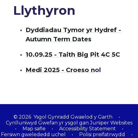
Llythyron
Dyddiadau Tymor yr Hydref -
Autumn Term Dates
10.09.25 - Taith Big Pit 4C 5C
Medi 2025 - Croeso n
ol
© 2026 Ysgol Gynradd Gwaelod y Garth
•
Cynlluniwyd Gwefan yr ysgol gan
Juniper Websites
•
Map safle
•
Accessibility Statement
•
Fersiwn gwelededd uchel
•
Polisi preifatrwydd
•