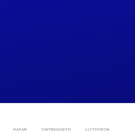
HAFAN
GWYBODAETH
LLYTHYRON