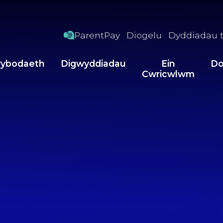
ParentPay
Diogelu
Dyddiadau t
ybodaeth
Digwyddiadau
Ein
Do
Cwricwlwm