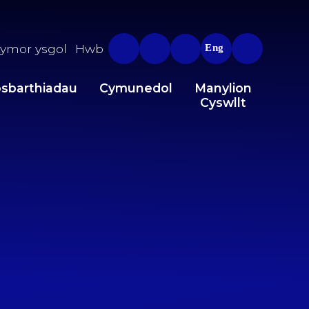
ymor ysgol
Hwb
Eng
sbarthiadau
Cymunedol
Manylion
Cyswllt