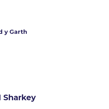
d y Garth
H Sharkey