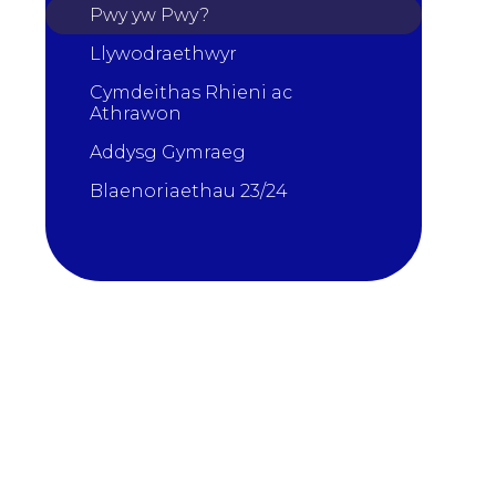
Pwy yw Pwy?
Llywodraethwyr
Cymdeithas Rhieni ac
Athrawon
Addysg Gymraeg
Blaenoriaethau 23/24