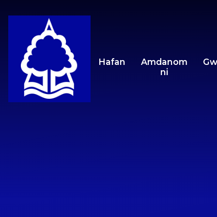
Skip to content ↓
Hafan
Amdanom
Gw
ni